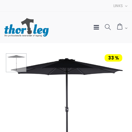
LINKS
33 %