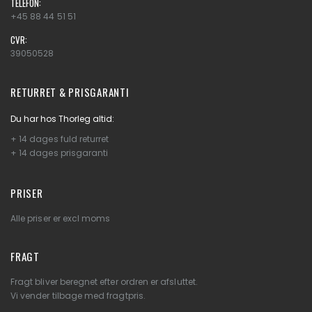
TELEFON:
+45 88 44 51 51
CVR:
39050528
RETURRET & PRISGARANTI
Du har hos Thorleg altid:
+ 14 dages fuld returret
+ 14 dages prisgaranti
PRISER
Alle priser er excl moms
FRAGT
Fragt bliver beregnet efter ordren er afsluttet.
Vi vender tilbage med fragtpris.