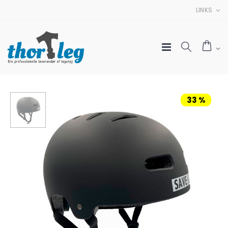
LINKS
33 %