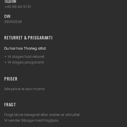
TELEFON:
+45 88 44 51 51
CVR:
39050528
RETURRET & PRISGARANTI
Du har hos Thorleg altid:
+ 14 dages fuld returret
+ 14 dages prisgaranti
PRISER
Alle priser er excl moms
FRAGT
Fragt bliver beregnet efter ordren er afsluttet.
Vi vender tilbage med fragtpris.