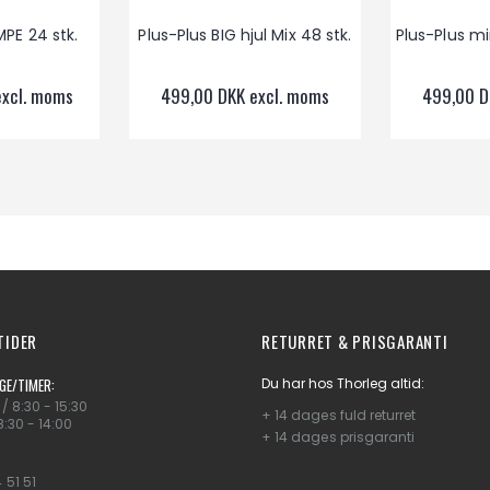
PE 24 stk.
Plus-Plus BIG hjul Mix 48 stk.
Plus-Plus min
excl. moms
499,00 DKK excl. moms
499,00 D
TIDER
RETURRET & PRISGARANTI
Du har hos Thorleg altid:
GE/TIMER:
/ 8:30 - 15:30
+ 14 dages fuld returret
:30 - 14:00
+ 14 dages prisgaranti
 51 51