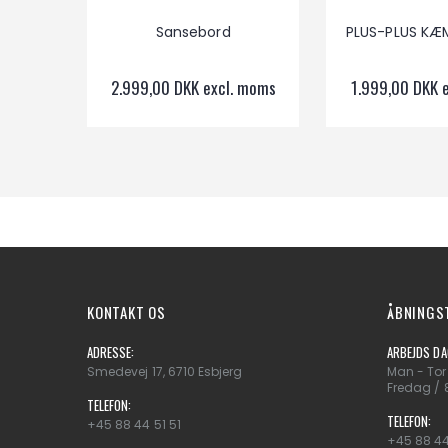
Sansebord
PLUS-PLUS KÆM
2.999,00 DKK excl. moms
1.999,00 DKK 
KONTAKT OS
ÅBNINGS
ADRESSE:
ARBEJDS DA
Smedevej 17, 6710 Esbjerg
Man - Tor 
Fredag / 8
TELEFON:
TELEFON:
+45 88 44 51 51
+45 88 44