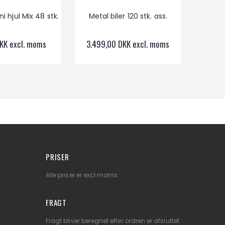
i hjul Mix 48 stk.
Metal biler 120 stk. ass.
Marvel 
KK excl. moms
3.499,00 DKK excl. moms
749,
PRISER
Alle priser er excl moms
FRAGT
Fragt bliver beregnet efter ordren er afsluttet.