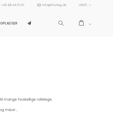
+45 88 44 51 51
info@thorleg.dk
LINKS
NGPLADSER
til mange forskellige rollelege.
og m&ar...