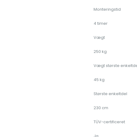
Monteringstid
4 timer
Vægt
250 kg
Vægt største enkeltde
45 kg
Største enkeltdel
230 cm
TÜV-certificeret
Ja